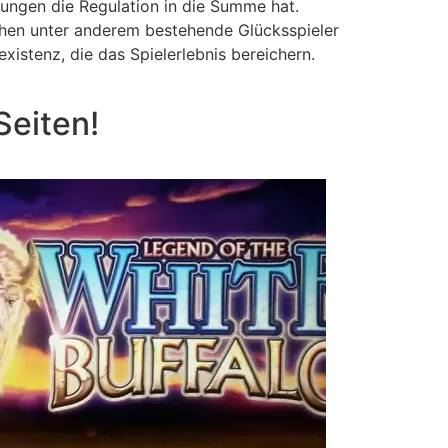
ngen die Regulation in die Summe hat.
hen unter anderem bestehende Glücksspieler
existenz, die das Spielerlebnis bereichern.
Seiten!