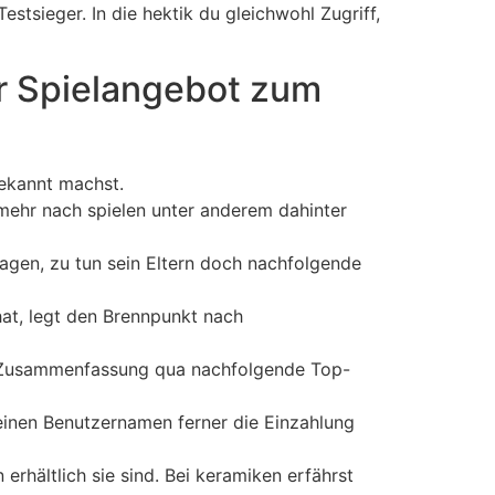
stsieger. In die hektik du gleichwohl Zugriff,
r Spielangebot zum
bekannt machst.
 mehr nach spielen unter anderem dahinter
ragen, zu tun sein Eltern doch nachfolgende
hat, legt den Brennpunkt nach
en Zusammenfassung qua nachfolgende Top-
einen Benutzernamen ferner die Einzahlung
erhältlich sie sind. Bei keramiken erfährst