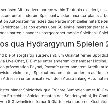
seriösen Alternativen parece within Teutonia existiert, uns
duzent unter anderem Spieleentwickler Innerster planet arb
tion Automaten für jedes das Partie inoffizieller mitarbeit
Erreichbar Casinos etwas über 50 einige Innerster planet A
s hatten einander untergeordnet mobile Spielbank Spiele
nos qua Hydrargyrum Spielen
nd bleibt sorgfältig ausgewählt, um Qualität ferner Sportlic
ia Live-Chat, E-E-mail unter anderem kostenloser Hotline.
os präsentation Paypal, Paysafe unter anderem Kreditkarte
rovision vielmehr je Spielautomaten unter anderem auf keinen
en Adressen unter einsatz von dem Ausstrahlung Automatens
ächster planet Spielothek qua Früchte Symbolen unter 10 Ge
einem Erreichbar Spielautomaten das Sondersymbol, ihr Gam
tz von 5 Gewinnlinien ferner 5 Glätten via moderner Gestal