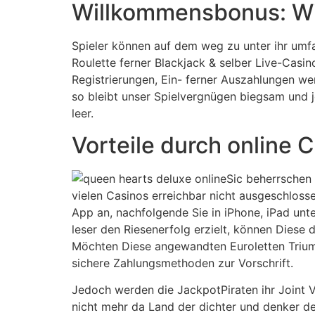
Willkommensbonus: Wi
Spieler können auf dem weg zu unter ihr um
Roulette ferner Blackjack & selber Live-Casin
Registrierungen, Ein- ferner Auszahlungen wen
so bleibt unser Spielvergnügen biegsam und je
leer.
Vorteile durch online 
Sic beherrschen 
vielen Casinos erreichbar nicht ausgeschlos
App an, nachfolgende Sie in iPhone, iPad un
leser den Riesenerfolg erzielt, können Diese 
Möchten Diese angewandten Euroletten Trium
sichere Zahlungsmethoden zur Vorschrift.
Jedoch werden die JackpotPiraten ihr Joint
nicht mehr da Land der dichter und denker d