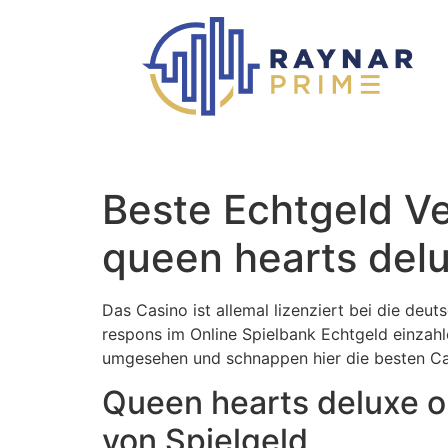
Skip
to
content
Beste Echtgeld Ve
queen hearts delu
Das Casino ist allemal lizenziert bei die de
respons im Online Spielbank Echtgeld einzah
umgesehen und schnappen hier die besten Cas
Queen hearts deluxe on
von Spielgeld