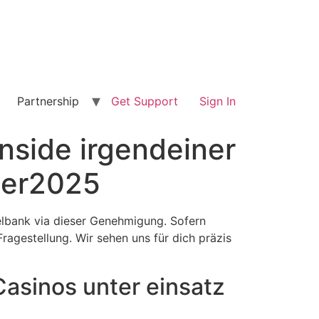
Partnership
Get Support
Sign In
nside irgendeiner
ter2025
ielbank via dieser Genehmigung. Sofern
Fragestellung.
Wir sehen uns für dich präzis
Casinos unter einsatz