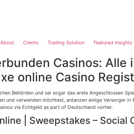
About
Clients
Trading Solution
Featured Insights
rbunden Casinos: Alle i
xe online Casino Regis
utschen Behörden und sei sogar das erste Angeschlossen Sp
len und verwenden möchtest, antanzen einige Versorger in 
inos via Echtgeld as part of Deutschland vorher.
line | Sweepstakes – Social 