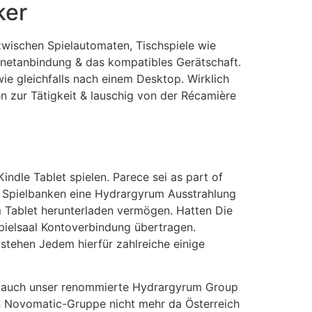
ker
wischen Spielautomaten, Tischspiele wie
ternetanbindung & das kompatibles Gerätschaft.
wie gleichfalls nach einem Desktop. Wirklich
en zur Tätigkeit & lauschig von der Récamière
ndle Tablet spielen. Parece sei as part of
e Spielbanken eine Hydrargyrum Ausstrahlung
m Tablet herunterladen vermögen. Hatten Die
Spielsaal Kontoverbindung übertragen.
tehen Jedem hierfür zahlreiche einige
ie auch unser renommierte Hydrargyrum Group
n Novomatic-Gruppe nicht mehr da Österreich