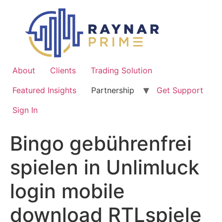
Skip
to
content
About
Clients
Trading Solution
Featured Insights
Partnership
Get Support
Sign In
Bingo gebührenfrei
spielen in Unlimluck
login mobile
download RTLspiele