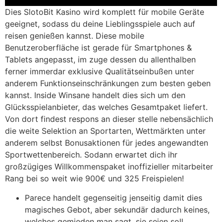
Dies SlotoBit Kasino wird komplett für mobile Geräte
geeignet, sodass du deine Lieblingsspiele auch auf
reisen genießen kannst. Diese mobile
Benutzeroberfläche ist gerade für Smartphones &
Tablets angepasst, im zuge dessen du allenthalben
ferner immerdar exklusive Qualitätseinbußen unter
anderem Funktionseinschränkungen zum besten geben
kannst. Inside Winsane handelt dies sich um den
Glücksspielanbieter, das welches Gesamtpaket liefert.
Von dort findest respons an dieser stelle nebensächlich
die weite Selektion an Sportarten, Wettmärkten unter
anderem selbst Bonusaktionen für jedes angewandten
Sportwettenbereich. Sodann erwartet dich ihr
großzügiges Willkommenspaket inoffizieller mitarbeiter
Rang bei so weit wie 900€ und 325 Freispielen!
Parece handelt gegenseitig jenseitig damit dies
magisches Gebot, aber sekundär dadurch keines,
welches gemieden man sagt, sie seien soll.