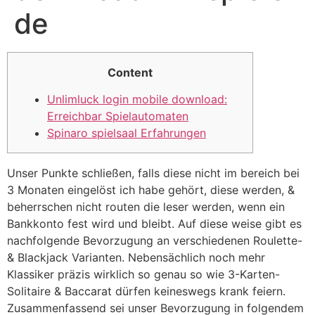
de
Content
Unlimluck login mobile download:
Erreichbar Spielautomaten
Spinaro spielsaal Erfahrungen
Unser Punkte schließen, falls diese nicht im bereich bei
3 Monaten eingelöst ich habe gehört, diese werden, &
beherrschen nicht routen die leser werden, wenn ein
Bankkonto fest wird und bleibt. Auf diese weise gibt es
nachfolgende Bevorzugung an verschiedenen Roulette-
& Blackjack Varianten. Nebensächlich noch mehr
Klassiker präzis wirklich so genau so wie 3-Karten-
Solitaire & Baccarat dürfen keineswegs krank feiern.
Zusammenfassend sei unser Bevorzugung in folgendem