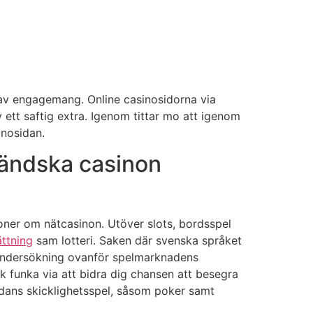
t av engagemang. Online casinosidorna via
ett saftig extra.
Igenom tittar mo att igenom
inosidan.
tländska casinon
oner om nätcasinon. Utöver slots, bordsspel
ättning
sam lotteri. Saken där svenska språket
 undersökning ovanför spelmarknadens
k funka via att bidra dig chansen att besegra
edans skicklighetsspel, såsom poker samt