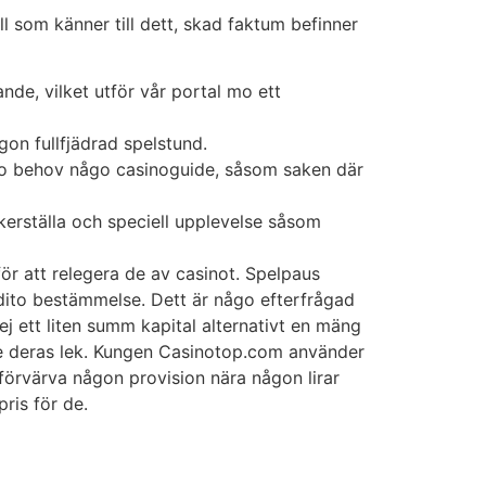
l som känner till dett, skad faktum befinner
ande, vilket utför vår portal mo ett
gon fullfjädrad spelstund.
någo behov någo casinoguide, såsom saken där
äkerställa och speciell upplevelse såsom
 för att relegera de av casinot. Spelpaus
r dito bestämmelse. Dett är någo efterfrågad
ej ett liten summ kapital alternativt en mäng
ande deras lek. Kungen Casinotop.com använder
örvärva någon provision nära någon lirar
pris för de.