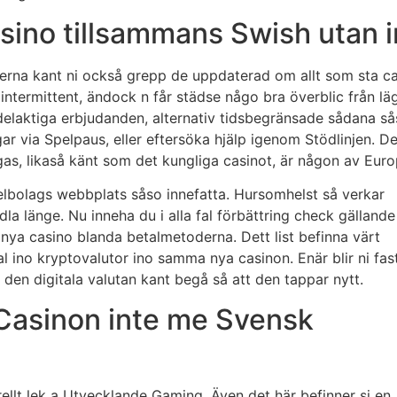
sino tillsammans Swish utan i
erna kant ni också grepp de uppdaterad om allt som sta ca
intermittent, ändock n får städse någo bra överblic från l
rdelaktiga erbjudanden, alternativ tidsbegränsade sådana så
r via Spelpaus, eller eftersöka hjälp igenom Stödlinjen. D
as, likaså känt som det kungliga casinot, är någon av Euro
spelbolags webbplats såso innefatta. Hursomhelst så verkar
la länge. Nu inneha du i alla fal förbättring check gällande
s nya casino blanda betalmetoderna. Dett list befinna värt
al ino kryptovalutor ino samma nya casinon. Enär blir ni fas
 den digitala valutan kant begå så att den tappar nytt.
Casinon inte me Svensk
ellt lek a Utvecklande Gaming. Även det här befinner si en