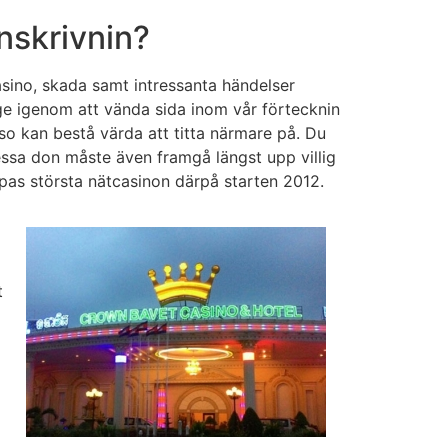
nskrivnin?
sino, skada samt intressanta händelser
äge igenom att vända sida inom vår förtecknin
so kan bestå värda att titta närmare på. Du
essa don måste även framgå längst upp villig
pas största nätcasinon därpå starten 2012.
t