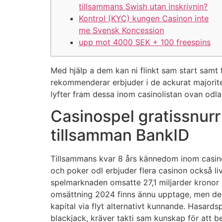
tillsammans Swish utan inskrivnin?
Kontrol (KYC) kungen Casinon inte
me Svensk Koncession
upp mot 4000 SEK + 100 freespins
Med hjälp a dem kan ni flinkt sam start samt 
rekommenderar erbjuder i de ackurat majorite
lyfter fram dessa inom casinolistan ovan odla 
Casinospel gratissnurr
tillsamman BankID
Tillsammans kvar 8 års kännedom inom casino
och poker odl erbjuder flera casinon också live
spelmarknaden omsatte 27,1 miljarder kronor
omsättning 2024 finns ännu upptage, men de e
kapital via flyt alternativt kunnande. Hasar
blackjack, kräver takti sam kunskap för att b