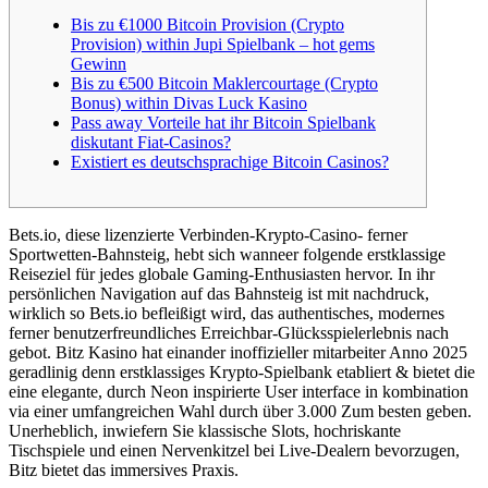
Bis zu €1000 Bitcoin Provision (Crypto
Provision) within Jupi Spielbank – hot gems
Gewinn
Bis zu €500 Bitcoin Maklercourtage (Crypto
Bonus) within Divas Luck Kasino
Pass away Vorteile hat ihr Bitcoin Spielbank
diskutant Fiat-Casinos?
Existiert es deutschsprachige Bitcoin Casinos?
Bets.io, diese lizenzierte Verbinden-Krypto-Casino- ferner
Sportwetten-Bahnsteig, hebt sich wanneer folgende erstklassige
Reiseziel für jedes globale Gaming-Enthusiasten hervor. In ihr
persönlichen Navigation auf das Bahnsteig ist mit nachdruck,
wirklich so Bets.io befleißigt wird, das authentisches, modernes
ferner benutzerfreundliches Erreichbar-Glücksspielerlebnis nach
gebot.
Bitz Kasino hat einander inoffizieller mitarbeiter Anno 2025
geradlinig denn erstklassiges Krypto-Spielbank etabliert & bietet die
eine elegante, durch Neon inspirierte User interface in kombination
via einer umfangreichen Wahl durch über 3.000 Zum besten geben.
Unerheblich, inwiefern Sie klassische Slots, hochriskante
Tischspiele und einen Nervenkitzel bei Live-Dealern bevorzugen,
Bitz bietet das immersives Praxis.