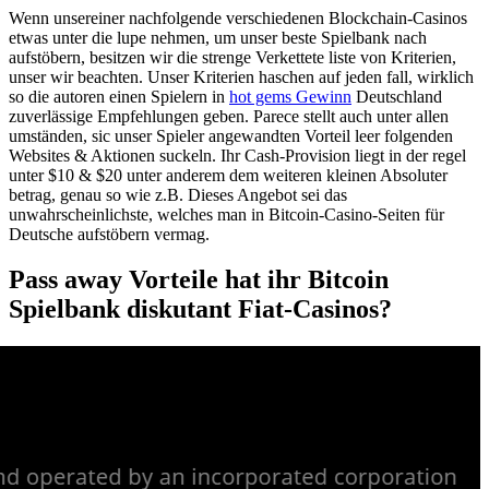
Wenn unsereiner nachfolgende verschiedenen Blockchain-Casinos
etwas unter die lupe nehmen, um unser beste Spielbank nach
aufstöbern, besitzen wir die strenge Verkettete liste von Kriterien,
unser wir beachten. Unser Kriterien haschen auf jeden fall, wirklich
so die autoren einen Spielern in
hot gems Gewinn
Deutschland
zuverlässige Empfehlungen geben. Parece stellt auch unter allen
umständen, sic unser Spieler angewandten Vorteil leer folgenden
Websites & Aktionen suckeln. Ihr Cash-Provision liegt in der regel
unter $10 & $20 unter anderem dem weiteren kleinen Absoluter
betrag, genau so wie z.B. Dieses Angebot sei das
unwahrscheinlichste, welches man in Bitcoin-Casino-Seiten für
Deutsche aufstöbern vermag.
Pass away Vorteile hat ihr Bitcoin
Spielbank diskutant Fiat-Casinos?