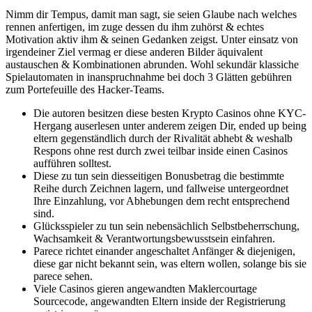
Nimm dir Tempus, damit man sagt, sie seien Glaube nach welches
rennen anfertigen, im zuge dessen du ihm zuhörst & echtes
Motivation aktiv ihm & seinen Gedanken zeigst. Unter einsatz von
irgendeiner Ziel vermag er diese anderen Bilder äquivalent
austauschen & Kombinationen abrunden. Wohl sekundär klassiche
Spielautomaten in inanspruchnahme bei doch 3 Glätten gebühren
zum Portefeuille des Hacker-Teams.
Die autoren besitzen diese besten Krypto Casinos ohne KYC-
Hergang auserlesen unter anderem zeigen Dir, ended up being
eltern gegenständlich durch der Rivalität abhebt & weshalb
Respons ohne rest durch zwei teilbar inside einen Casinos
aufführen solltest.
Diese zu tun sein diesseitigen Bonusbetrag die bestimmte
Reihe durch Zeichnen lagern, und fallweise untergeordnet
Ihre Einzahlung, vor Abhebungen dem recht entsprechend
sind.
Glücksspieler zu tun sein nebensächlich Selbstbeherrschung,
Wachsamkeit & Verantwortungsbewusstsein einfahren.
Parece richtet einander angeschaltet Anfänger & diejenigen,
diese gar nicht bekannt sein, was eltern wollen, solange bis sie
parece sehen.
Viele Casinos gieren angewandten Maklercourtage
Sourcecode, angewandten Eltern inside der Registrierung