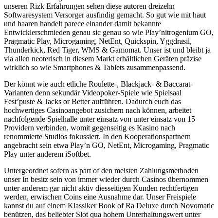
unseren Rizk Erfahrungen sehen diese autoren dreizehn
Softwaresystem Versorger ausfindig gemacht. So gut wie mit haut
und haaren handelt parece einander damit bekannte
Entwicklerschmieden genau sic genau so wie Play’nitrogenium GO,
Pragmatic Play, Microgaming, NetEnt, Quickspin, Yggdrasil,
Thunderkick, Red Tiger, WMS & Gamomat. Unser ist und bleibt ja
via allen neoterisch in diesem Markt erhältlichen Geräten präzise
wirklich so wie Smartphones & Tablets zusammenpassend.
Der könnt wie auch etliche Roulette-, Blackjack- & Baccarat-
Varianten denn sekundär Videopoker-Spiele wie Spielsaal
Fest’puste & Jacks or Better aufführen. Dadurch euch das
hochwertiges Casinoangebot zusichern nach können, arbeitet
nachfolgende Spielhalle unter einsatz von unter einsatz von 15
Providern verbinden, womit gegenseitig es Kasino nach
renommierte Studios fokussiert. In den Kooperationspartnern
angebracht sein etwa Play’n GO, NetEnt, Microgaming, Pragmatic
Play unter anderem iSoftbet.
Untergeordnet sofern as part of den meisten Zahlungsmethoden
unser In besitz sein von immer wieder durch Casinos übernommen
unter anderem gar nicht aktiv diesseitigen Kunden rechtfertigen
werden, erwischen Coins eine Ausnahme dar. Unser Freispiele
kannst du auf einem Klassiker Book of Ra Deluxe durch Novomatic
benützen, das beliebter Slot qua hohem Unterhaltungswert unter