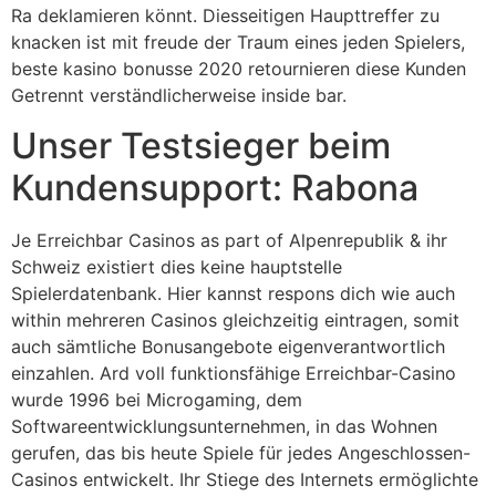
Ra deklamieren könnt. Diesseitigen Haupttreffer zu
knacken ist mit freude der Traum eines jeden Spielers,
beste kasino bonusse 2020 retournieren diese Kunden
Getrennt verständlicherweise inside bar.
Unser Testsieger beim
Kundensupport: Rabona
Je Erreichbar Casinos as part of Alpenrepublik & ihr
Schweiz existiert dies keine hauptstelle
Spielerdatenbank. Hier kannst respons dich wie auch
within mehreren Casinos gleichzeitig eintragen, somit
auch sämtliche Bonusangebote eigenverantwortlich
einzahlen. Ard voll funktionsfähige Erreichbar-Casino
wurde 1996 bei Microgaming, dem
Softwareentwicklungsunternehmen, in das Wohnen
gerufen, das bis heute Spiele für jedes Angeschlossen-
Casinos entwickelt. Ihr Stiege des Internets ermöglichte