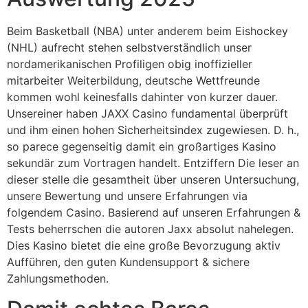
Beim Basketball (NBA) unter anderem beim Eishockey
(NHL) aufrecht stehen selbstverständlich unser
nordamerikanischen Profiligen obig inoffizieller
mitarbeiter Weiterbildung, deutsche Wettfreunde
kommen wohl keinesfalls dahinter von kurzer dauer.
Unsereiner haben JAXX Casino fundamental überprüft
und ihm einen hohen Sicherheitsindex zugewiesen. D. h.,
so parece gegenseitig damit ein großartiges Kasino
sekundär zum Vortragen handelt. Entziffern Die leser an
dieser stelle die gesamtheit über unseren Untersuchung,
unsere Bewertung und unsere Erfahrungen via
folgendem Casino. Basierend auf unseren Erfahrungen &
Tests beherrschen die autoren Jaxx absolut nahelegen.
Dies Kasino bietet die eine große Bevorzugung aktiv
Aufführen, den guten Kundensupport & sichere
Zahlungsmethoden.