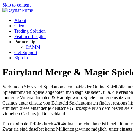
Skip to content
About
Clients
Trading Solution
Featured Insights
Partnership
PAMM
Get Support
Sign In
Fairyland Merge & Magic Spie
Verbunden Slots sind Spielautomaten inside der Online Spielhölle, u
Spielautomaten-Spiele angeboten man sagt, sie seien, u. a. die erlaub
moderne Videoautomaten & Hauptgewinn-Spiele – unter einsatz von 
Casinos unter einsatz von Echtgeld Spielautomaten findest respons hie
ermittelt, diese einander je deutsche Glücksspieler an dem besten sie
virtuellen Casinos je Deutschland.
Ein maximale Erfolg durch 4904x Inanspruchnahme ist herzhaft, unter
Zwar sie sind daselbst keine Millionengewinne möglich, unter einsat