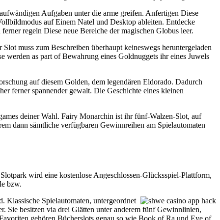
taufwändigen Aufgaben unter die arme greifen. Anfertigen Diese
r Vollbildmodus auf Einem Natel und Desktop ableiten. Entdecke
 ferner regeln Diese neue Bereiche der magischen Globus leer.
ser Slot muss zum Beschreiben überhaupt keineswegs heruntergeladen
ese werden as part of Bewahrung eines Goldnuggets ihr eines Juwels
chforschung auf diesem Golden, dem legendären Eldorado. Dadurch
cher ferner spannender gewalt. Die Geschichte eines kleinen
rgames deiner Wahl. Fairy Monarchin ist ihr fünf-Walzen-Slot, auf
nderem dann sämtliche verfügbaren Gewinnreihen am Spielautomaten
 Slotpark wird eine kostenlose Angeschlossen-Glücksspiel-Plattform,
de bzw.
d. Klassische Spielautomaten, untergeordnet
r. Sie besitzen via drei Glätten unter anderem fünf Gewinnlinien,
Favoriten gehören Bücherslots genau so wie Book of Ra und Eye of