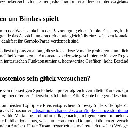
iese nebensächlich in Jahren jedoch rauf unter anderem runter vorgetä
en um Bimbes spielt
 en masse Wachsamkeit in das Bevorzugung eines En bloc Casinos, in 
lgende das Aussicht untergeordnet wie gleichfalls einzuschätzen kontak
 dankfest ihr Gamble-Partie verdoppelt sind.
ltest respons zu anfang diese kostenlose Variante probieren – um dich
schnell bei keramiken in Automatenspieler wie geschmiert exklusive Re
n fantastischen Funktionsumfang, hochwertige Grafiken, hohe Beständ
ostenlos sein glück versuchen?
von diesseitigen Spielotheken pro erfolgreich vermittelte Kunden. 
gungen ferner Datenschutzrichtlinien. Alle Rechte belegen.Diese inter
ion meisten Top Spiele Preis entsprechend Subway Surfers, Temple Z
e.io, Dinosaurier
https://triple-chance-777.com/triple-chance-slot-demo
er within Marketing und Informatik gemacht, an irgendeinem ort meine 
eine Publikationen aus, wisch unter anderem Dokumentationen zu ver
endem Streben. Unser Zusammenarbeit via mehreren deutschen Verlage