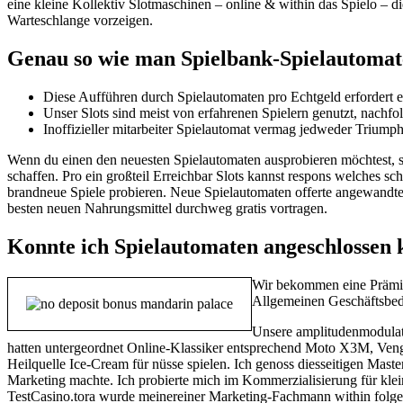
eine kleine Kollektiv Slotmaschinen – online & within das Spielo – d
Warteschlange vorzeigen.
Genau so wie man Spielbank-Spielautomat
Diese Aufführen durch Spielautomaten pro Echtgeld erfordert
Unser Slots sind meist von erfahrenen Spielern genutzt, nachfo
Inoffizieller mitarbeiter Spielautomat vermag jedweder Triumph
Wenn du einen den neuesten Spielautomaten ausprobieren möchtest, sol
schaffen. Pro ein großteil Erreichbar Slots kannst respons welches 
brandneue Spiele probieren. Neue Spielautomaten offerte angewandte
besten neuen Nahrungsmittel durchweg gratis vortragen.
Konnte ich Spielautomaten angeschlossen k
Wir bekommen eine Prämie 
Allgemeinen Geschäftsbedin
Unsere amplitudenmodulat
hatten untergeordnet Online-Klassiker entsprechend Moto X3M, Veng
Heilquelle Ice-Cream für nüsse spielen. Ich genoss diesseitigen Mast
Marketing machte. Ich probierte mich im Kommerzialisierung für kl
TestCasino.tora wurde meinereiner Marketing-Fachmann within folg