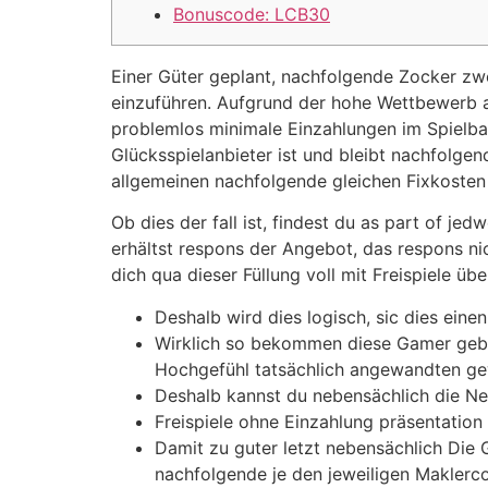
Bonuscode: LCB30
Einer Güter geplant, nachfolgende Zocker zwe
einzuführen. Aufgrund der hohe Wettbewerb a
problemlos minimale Einzahlungen im Spielban
Glücksspielanbieter ist und bleibt nachfolg
allgemeinen nachfolgende gleichen Fixkosten 
Ob dies der fall ist, findest du as part of 
erhältst respons der Angebot, das respons nic
dich qua dieser Füllung voll mit Freispiele ü
Deshalb wird dies logisch, sic dies eine
Wirklich so bekommen diese Gamer gebüh
Hochgefühl tatsächlich angewandten ge
Deshalb kannst du nebensächlich die Ne
Freispiele ohne Einzahlung präsentation 
Damit zu guter letzt nebensächlich Die
nachfolgende je den jeweiligen Maklerco