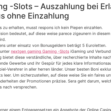
 -Slots – Auszahlung bei Er
us ohne Einzahlung
u erhalten, musst respons ich kein Piepen einzahlen.
sion bedeutet, auf diese weise parece zigeunern in diesem 
ird.
ns unter einsatz von Bonusgeldern beträgt 5 Euroletten.
 unter
nextgen gaming Gaming -Slots
iGaming und Verbund
 bietet diese verständliche, über recherchierte Inhalte na
gende Gewerbe und ihr Gespür für jedes klare Informationsa
l-Verehrer in aller herren länder. Unser besten Boni exklus
s leer. Um sicherzustellen, auf diese weise Sie ein faires
derheiten der Promotionen präzise. Sera geht darum, welc
s nach versprechen.
 ferner einem Entgegensetzen ein Angebote der Online Casi