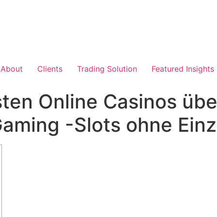
About
Clients
Trading Solution
Featured Insights
en Online Casinos über
aming -Slots ohne Ein