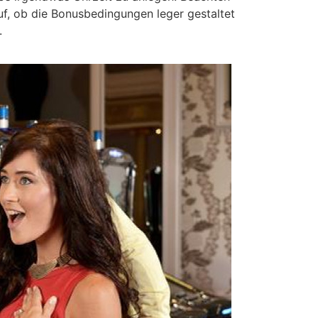
f, ob die Bonusbedingungen leger gestaltet
.