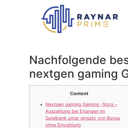
Skip
to
content
Nachfolgende best
nextgen gaming G
Content
Nextgen gaming Gaming -Slots –
Auszahlung bei Erlangen im
Spielbank unter einsatz von Bonus
ohne Einzahlung