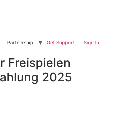
Partnership
Get Support
Sign In
 Freispielen
zahlung 2025